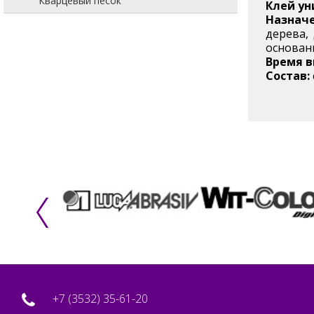
Кварцевый песок
Клей ун
Назначе
дерева,
основани
Время 
Состав:
+7 (3532) 35-61-20