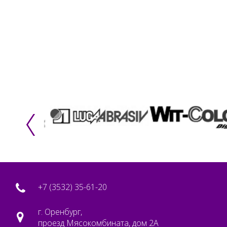
+7 (3532) 35-61-20
г. Оренбург,
проезд Мясокомбината, дом 2А