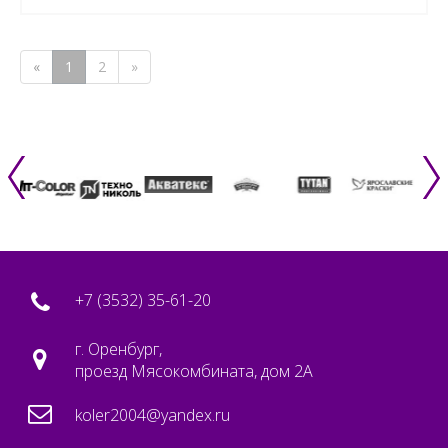
«
1
2
»
+7 (3532) 35-61-20
г. Оренбург,
проезд Мясокомбината, дом 2А
koler2004@yandex.ru