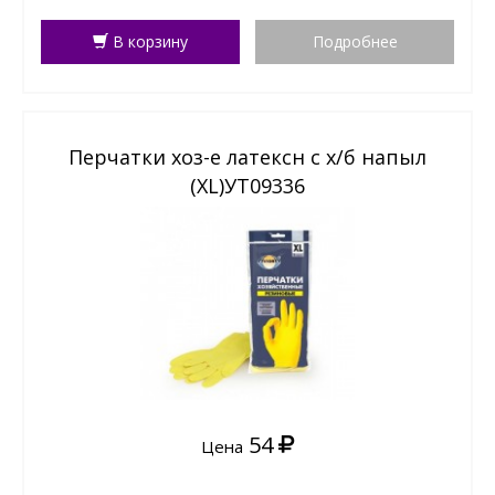
В корзину
Подробнее
Перчатки хоз-е латексн с х/б напыл
(XL)УТ09336
54
Цена